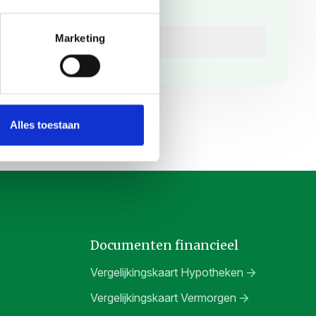
het
privacybeleid
.
*
Marketing
Verzenden
Alles toestaan
Documenten financieel
Vergelijkingskaart Hypotheken
Vergelijkingskaart Vermorgen