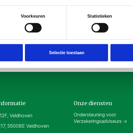
Ik ga akkoord met 
Instemming
*
Voorkeuren
Statistieken
Selectie toestaan
informatie
Onze diensten
Ondersteuning voor
12F, Veldhoven
Verzekeringsadviseurs
217, 5500BE Veldhoven